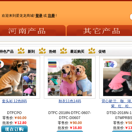
欢迎来到爱龙龙商城!
登录
或
注册
!
特色产品
新到
热销
最近购买
促销
套头衫 12色8码
秋衣11色14码
背心裙:兰、咖、湖
紫、红、松
DTFCPO
DTFC-2018N-DTFC-0607-
DTSD-2018N-1
零售价:
￥60.00
DTFC-D0607
07WPRB
批发价:
￥12.80
零售价:
￥90.00
零售价:
￥50
批发价:
￥16.80
批发价:
￥13