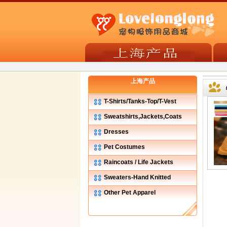
上海产品
T-Shirts/Tanks-Top/T-Vest
Sweatshirts,Jackets,Coats
Dresses
Pet Costumes
Raincoats / Life Jackets
Sweaters-Hand Knitted
Other Pet Apparel