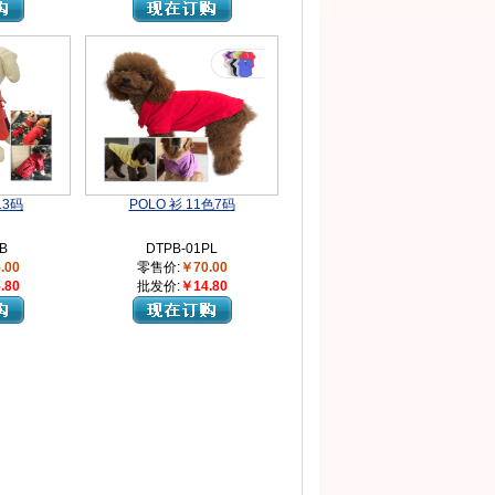
13码
POLO 衫 11色7码
B
DTPB-01PL
.00
零售价:
￥70.00
.80
批发价:
￥14.80