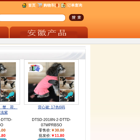
首页
购物车[
0
]
订单查询
、蟹、荷、
背心裙: 17色6码
、浅紫
-DTTD-
DTSD-2018N-2-DTTD-
SO
07WPRBSO
.00
零售价:
￥30.00
.80
批发价:
￥11.80