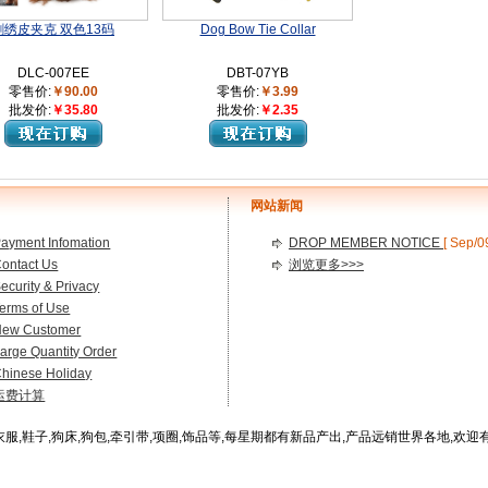
刺绣皮夹克 双色13码
Dog Bow Tie Collar
DLC-007EE
DBT-07YB
零售价:
￥90.00
零售价:
￥3.99
批发价:
￥35.80
批发价:
￥2.35
网站新闻
ayment Infomation
DROP MEMBER NOTICE
[ Sep/0
ontact Us
浏览更多>>>
ecurity & Privacy
erms of Use
New Customer
arge Quantity Order
hinese Holiday
运费计算
服,鞋子,狗床,狗包,牵引带,项圈,饰品等,每星期都有新品产出,产品远销世界各地,欢迎