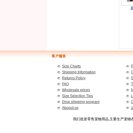
客户服务
Size Charts
P
Shipping Information
C
Returns Policy
S
FAQ
T
Wholesale prices
Size Selection Tips
L
Drop shipping program
C
Aboout us
我们批发零售宠物用品,主要生产宠物衣